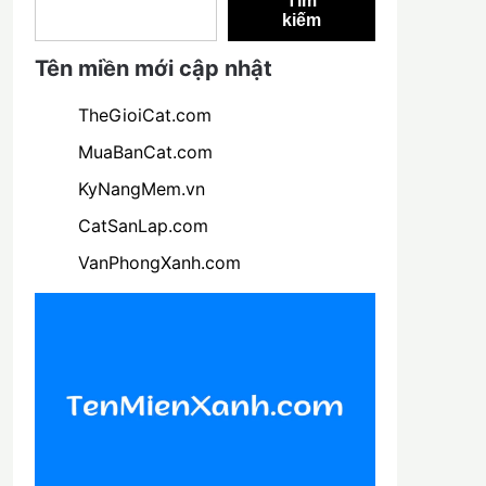
Tìm
kiếm
Tên miền mới cập nhật
TheGioiCat.com
MuaBanCat.com
KyNangMem.vn
CatSanLap.com
VanPhongXanh.com