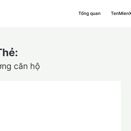
Tổng quan
TenMien
Thẻ:
ường căn hộ