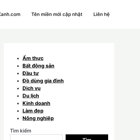
Xanh.com
Tên miền mới cập nhật
Liên hệ
Ẩm thực
Bất động sản
Đầu tư
Đồ dùng gia đình
Dịch vụ
Du lịch
Kinh doanh
Làm đẹp
Nông nghiệp
Tìm kiếm