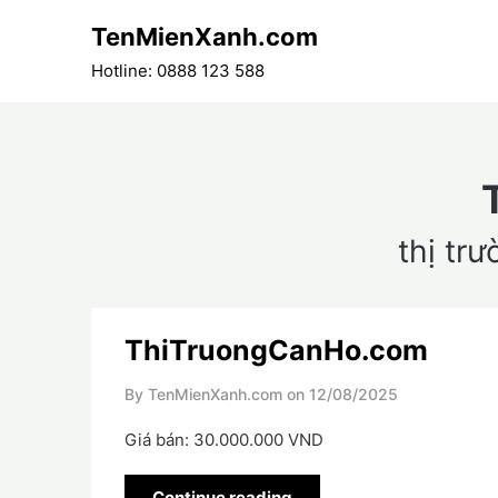
Skip
TenMienXanh.com
to
content
Hotline: 0888 123 588
thị tr
ThiTruongCanHo.com
By TenMienXanh.com on
12/08/2025
Giá bán: 30.000.000 VND
Continue reading