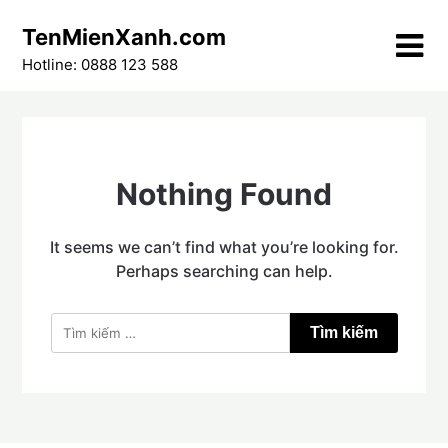
Skip
TenMienXanh.com
to
content
Hotline: 0888 123 588
Nothing Found
It seems we can’t find what you’re looking for.
Perhaps searching can help.
Tìm
kiếm
cho: