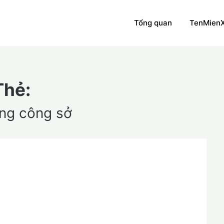
Tổng quan
TenMien
Thẻ:
ang công sở