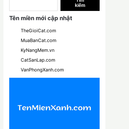
Tìm
kiếm
Tên miền mới cập nhật
TheGioiCat.com
MuaBanCat.com
KyNangMem.vn
CatSanLap.com
VanPhongXanh.com