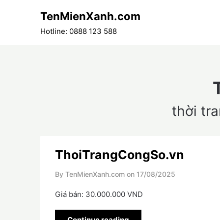
Skip
TenMienXanh.com
to
content
Hotline: 0888 123 588
thời tr
ThoiTrangCongSo.vn
By TenMienXanh.com on
17/08/2025
Giá bán: 30.000.000 VND
Continue reading