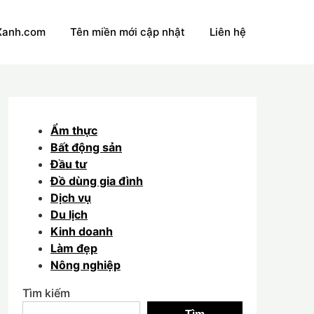
Xanh.com
Tên miền mới cập nhật
Liên hệ
Ẩm thực
Bất động sản
Đầu tư
Đồ dùng gia đình
Dịch vụ
Du lịch
Kinh doanh
Làm đẹp
Nông nghiệp
Tìm kiếm