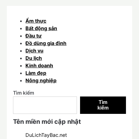
Ẩm thực
Bất động sản
Đầu tư
Đồ dùng gia đình
Dịch vụ
Du lịch
Kinh doanh
Làm đẹp
Nông nghiệp
Tìm kiếm
Tìm
kiếm
Tên miền mới cập nhật
DuLichTayBac.net