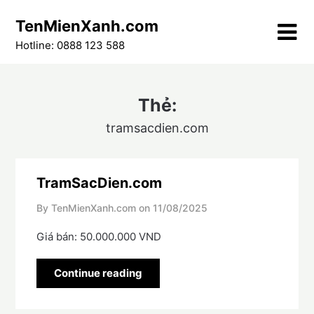
Skip
TenMienXanh.com
to
content
Hotline: 0888 123 588
Thẻ:
tramsacdien.com
TramSacDien.com
By TenMienXanh.com on
11/08/2025
Giá bán: 50.000.000 VND
Continue reading