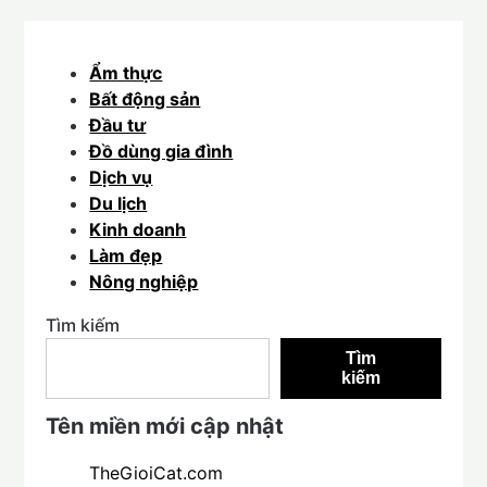
Ẩm thực
Bất động sản
Đầu tư
Đồ dùng gia đình
Dịch vụ
Du lịch
Kinh doanh
Làm đẹp
Nông nghiệp
Tìm kiếm
Tìm
kiếm
Tên miền mới cập nhật
TheGioiCat.com