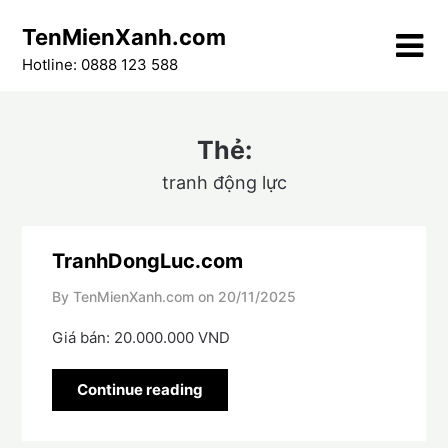
Skip
TenMienXanh.com
to
content
Hotline: 0888 123 588
Thẻ:
tranh động lực
TranhDongLuc.com
By TenMienXanh.com on
20/11/2025
Giá bán: 20.000.000 VND
Continue reading