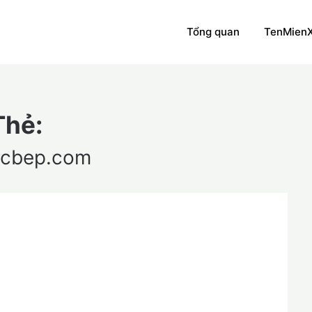
Tổng quan
TenMien
Thẻ:
acbep.com