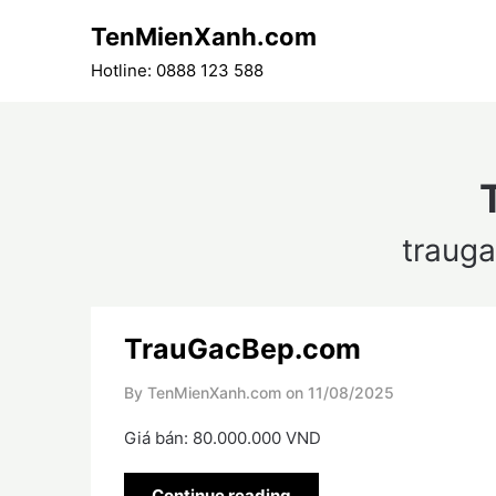
Skip
TenMienXanh.com
to
content
Hotline: 0888 123 588
traug
TrauGacBep.com
By TenMienXanh.com on
11/08/2025
Giá bán: 80.000.000 VND
Continue reading