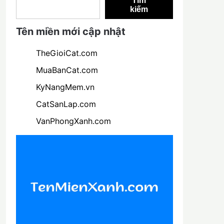
Tìm
kiếm
Tên miền mới cập nhật
TheGioiCat.com
MuaBanCat.com
KyNangMem.vn
CatSanLap.com
VanPhongXanh.com