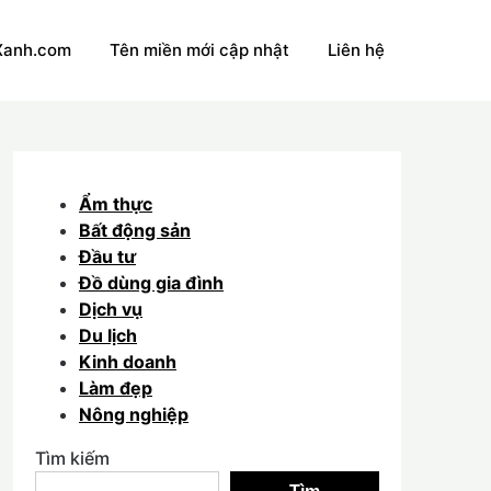
Xanh.com
Tên miền mới cập nhật
Liên hệ
Ẩm thực
Bất động sản
Đầu tư
Đồ dùng gia đình
Dịch vụ
Du lịch
Kinh doanh
Làm đẹp
Nông nghiệp
Tìm kiếm