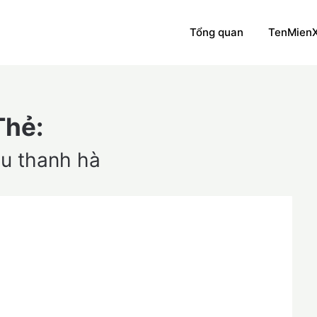
Tổng quan
TenMien
Thẻ:
ều thanh hà