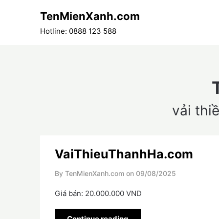
Skip
TenMienXanh.com
to
content
Hotline: 0888 123 588
vải thi
VaiThieuThanhHa.com
By TenMienXanh.com on
09/08/2025
Giá bán: 20.000.000 VND
Continue reading