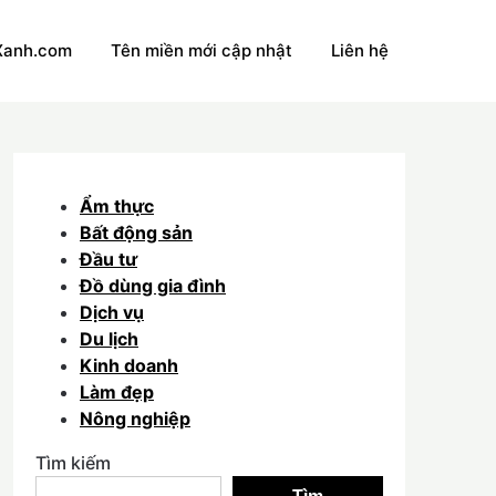
Xanh.com
Tên miền mới cập nhật
Liên hệ
Ẩm thực
Bất động sản
Đầu tư
Đồ dùng gia đình
Dịch vụ
Du lịch
Kinh doanh
Làm đẹp
Nông nghiệp
Tìm kiếm