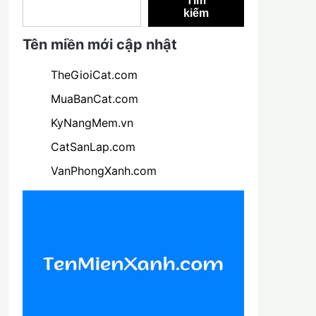
Tìm
kiếm
Tên miền mới cập nhật
TheGioiCat.com
MuaBanCat.com
KyNangMem.vn
CatSanLap.com
VanPhongXanh.com