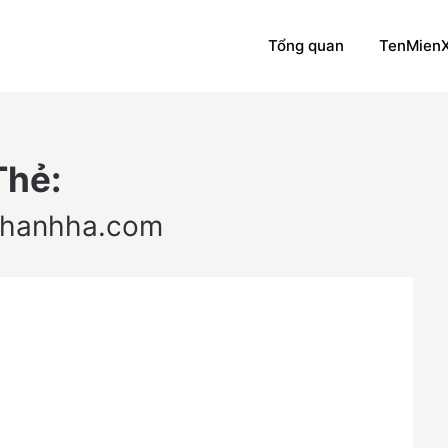
Tổng quan
TenMien
Thẻ:
uthanhha.com