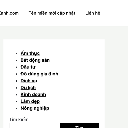
Xanh.com
Tên miền mới cập nhật
Liên hệ
Ẩm thực
Bất động sản
Đầu tư
Đồ dùng gia đình
Dịch vụ
Du lịch
Kinh doanh
Làm đẹp
Nông nghiệp
Tìm kiếm