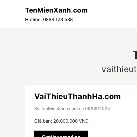
Skip
TenMienXanh.com
to
content
Hotline: 0888 123 588
vaithie
VaiThieuThanhHa.com
By TenMienXanh.com on
09/08/2025
Giá bán: 20.000.000 VND
Continue reading