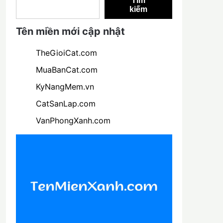
Tìm
kiếm
Tên miền mới cập nhật
TheGioiCat.com
MuaBanCat.com
KyNangMem.vn
CatSanLap.com
VanPhongXanh.com