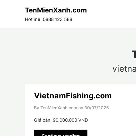
Skip
TenMienXanh.com
to
content
Hotline: 0888 123 588
vietn
VietnamFishing.com
By TenMienXanh.com on
30/07/2025
Giá bán: 90.000.000 VND
Continue reading