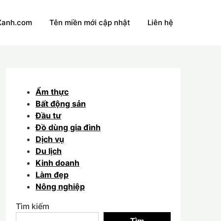
Xanh.com
Tên miền mới cập nhật
Liên hệ
Ẩm thực
Bất động sản
Đầu tư
Đồ dùng gia đình
Dịch vụ
Du lịch
Kinh doanh
Làm đẹp
Nông nghiệp
Tìm kiếm