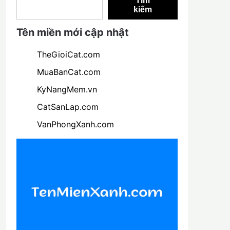
Tìm
kiếm
Tên miền mới cập nhật
TheGioiCat.com
MuaBanCat.com
KyNangMem.vn
CatSanLap.com
VanPhongXanh.com