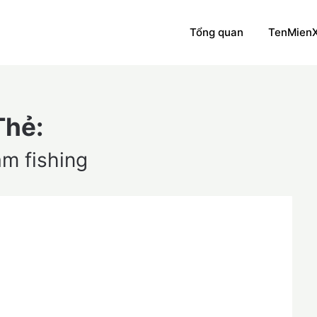
Tổng quan
TenMien
Thẻ:
am fishing