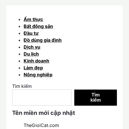
Ẩm thực
Bất động sản
Đầu tư
Đồ dùng gia đình
Dịch vụ
Du lịch
Kinh doanh
Làm đẹp
Nông nghiệp
Tìm kiếm
Tìm
kiếm
Tên miền mới cập nhật
TheGioiCat.com