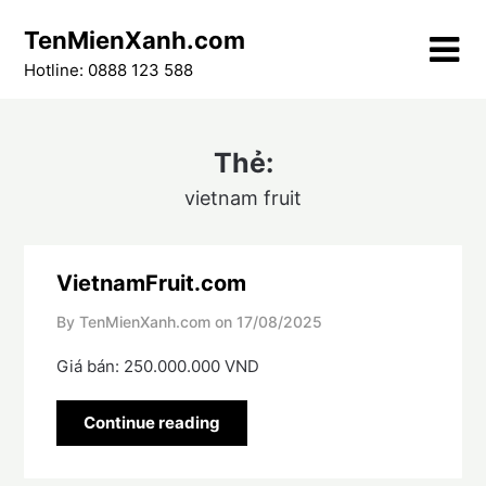
Skip
TenMienXanh.com
to
content
Hotline: 0888 123 588
Thẻ:
vietnam fruit
VietnamFruit.com
By TenMienXanh.com on
17/08/2025
Giá bán: 250.000.000 VND
Continue reading