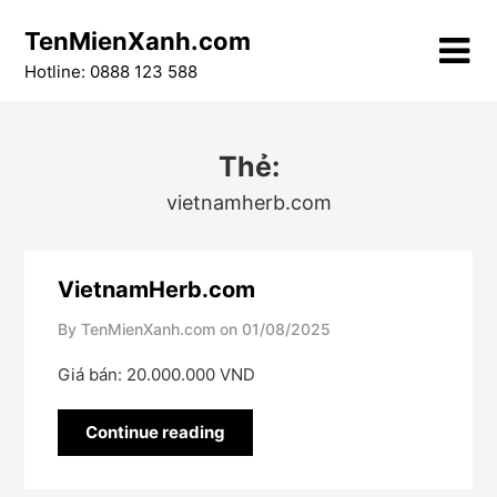
Skip
TenMienXanh.com
to
content
Hotline: 0888 123 588
Thẻ:
vietnamherb.com
VietnamHerb.com
By TenMienXanh.com on
01/08/2025
Giá bán: 20.000.000 VND
Continue reading