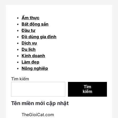
Ẩm thực
Bất động sản
Đầu tư
Đồ dùng gia đình
Dịch vụ
Du lịch
Kinh doanh
Làm đẹp
Nông nghiệp
Tìm kiếm
Tìm
kiếm
Tên miền mới cập nhật
TheGioiCat.com