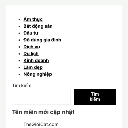
Ẩm thực
Bất động sản
Đầu tư
Đồ dùng gia đình
Dịch vụ
Du lịch
Kinh doanh
Làm đẹp
Nông nghiệp
Tìm kiếm
Tìm
kiếm
Tên miền mới cập nhật
TheGioiCat.com