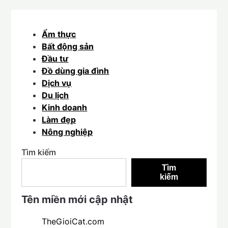
Ẩm thực
Bất động sản
Đầu tư
Đồ dùng gia đình
Dịch vụ
Du lịch
Kinh doanh
Làm đẹp
Nông nghiệp
Tìm kiếm
Tìm
kiếm
Tên miền mới cập nhật
TheGioiCat.com