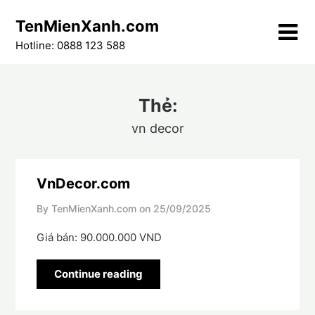
Skip
TenMienXanh.com
to
content
Hotline: 0888 123 588
Thẻ:
vn decor
VnDecor.com
By TenMienXanh.com on
25/09/2025
Giá bán: 90.000.000 VND
Continue reading