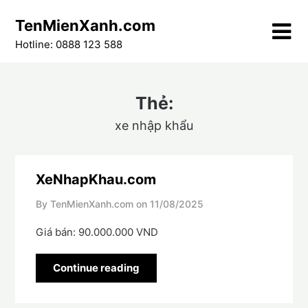
Skip
TenMienXanh.com
to
content
Hotline: 0888 123 588
Thẻ:
xe nhập khẩu
XeNhapKhau.com
By TenMienXanh.com on
11/08/2025
Giá bán: 90.000.000 VND
Continue reading