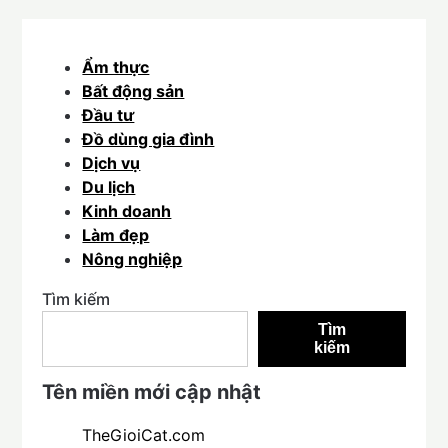
Ẩm thực
Bất động sản
Đầu tư
Đồ dùng gia đình
Dịch vụ
Du lịch
Kinh doanh
Làm đẹp
Nông nghiệp
Tìm kiếm
Tìm
kiếm
Tên miền mới cập nhật
TheGioiCat.com