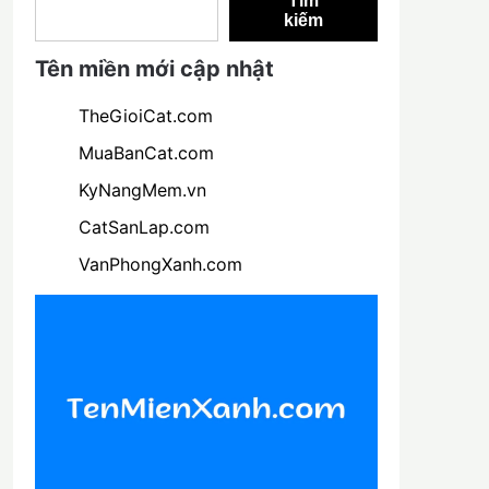
Tìm
kiếm
Tên miền mới cập nhật
TheGioiCat.com
MuaBanCat.com
KyNangMem.vn
CatSanLap.com
VanPhongXanh.com