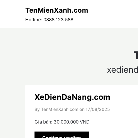
Skip
TenMienXanh.com
to
content
Hotline: 0888 123 588
xedien
XeDienDaNang.com
By TenMienXanh.com on
17/08/2025
Giá bán: 30.000.000 VND
Continue reading