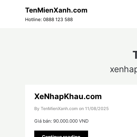
Skip
TenMienXanh.com
to
content
Hotline: 0888 123 588
xenha
XeNhapKhau.com
By TenMienXanh.com on
11/08/2025
Giá bán: 90.000.000 VND
Continue reading