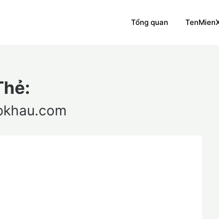
Tổng quan
TenMien
Thẻ:
pkhau.com