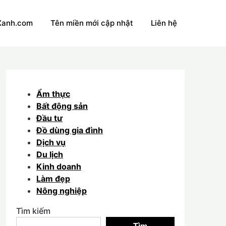
Xanh.com
Tên miền mới cập nhật
Liên hệ
Ẩm thực
Bất động sản
Đầu tư
Đồ dùng gia đình
Dịch vụ
Du lịch
Kinh doanh
Làm đẹp
Nông nghiệp
Tìm kiếm