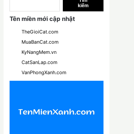
Tìm
kiếm
Tên miền mới cập nhật
TheGioiCat.com
MuaBanCat.com
KyNangMem.vn
CatSanLap.com
VanPhongXanh.com