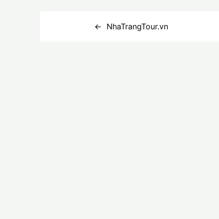
Điều
NhaTrangTour.vn
hướng
bài
viết