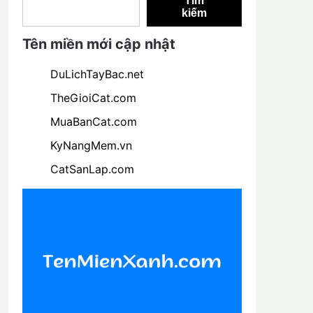
Tìm
kiếm
Tên miền mới cập nhật
DuLichTayBac.net
TheGioiCat.com
MuaBanCat.com
KyNangMem.vn
CatSanLap.com