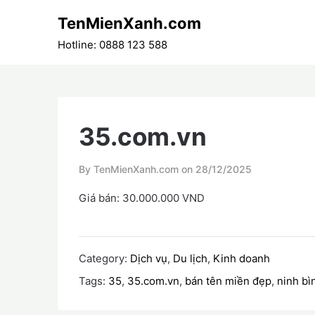
Skip
TenMienXanh.com
to
content
Hotline: 0888 123 588
35.com.vn
By TenMienXanh.com on
28/12/2025
Giá bán: 30.000.000 VND
Category:
Dịch vụ
,
Du lịch
,
Kinh doanh
Tags:
35
,
35.com.vn
,
bán tên miền đẹp
,
ninh bì