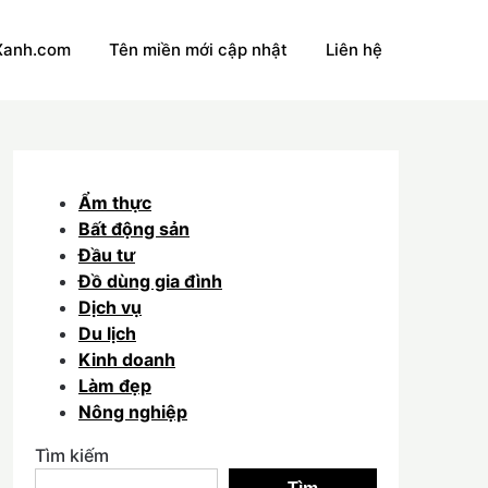
Xanh.com
Tên miền mới cập nhật
Liên hệ
Ẩm thực
Bất động sản
Đầu tư
Đồ dùng gia đình
Dịch vụ
Du lịch
Kinh doanh
Làm đẹp
Nông nghiệp
Tìm kiếm