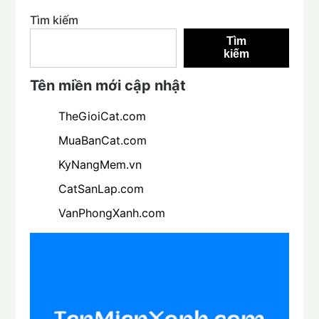
Tìm kiếm
Tìm
kiếm
Tên miền mới cập nhật
TheGioiCat.com
MuaBanCat.com
KyNangMem.vn
CatSanLap.com
VanPhongXanh.com