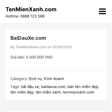
Skip
TenMienXanh.com
to
content
Hotline: 0888 123 588
BaiDauXe.com
By TenMienXanh.com on
10/09/2025
Giá bán: 5.000.000 VND
Category:
Dịch vụ
,
Kinh doanh
Tags:
bãi đậu xe
,
baidauxe.com
,
bán tên miền đẹp
,
tên miền đẹp
,
tên miền xanh
,
tenmienxanh.com
Điều