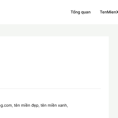
Tổng quan
TenMien
ng.com
,
tên miền đẹp
,
tên miền xanh
,