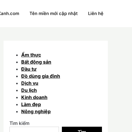
Xanh.com
Tên miền mới cập nhật
Liên hệ
Ẩm thực
Bất động sản
Đầu tư
Đồ dùng gia đình
Dịch vụ
Du lịch
Kinh doanh
Làm đẹp
Nông nghiệp
Tìm kiếm