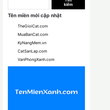
Tìm
kiếm
Tên miền mới cập nhật
TheGioiCat.com
MuaBanCat.com
KyNangMem.vn
CatSanLap.com
VanPhongXanh.com