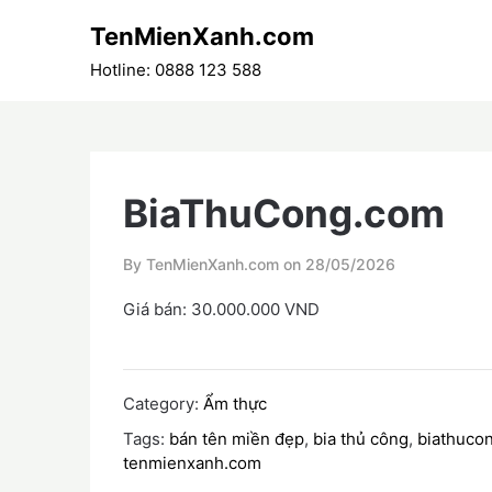
Skip
TenMienXanh.com
to
content
Hotline: 0888 123 588
BiaThuCong.com
By TenMienXanh.com on
28/05/2026
Giá bán: 30.000.000 VND
Category:
Ẩm thực
Tags:
bán tên miền đẹp
,
bia thủ công
,
biathuco
tenmienxanh.com