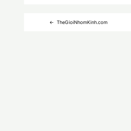
Điều
TheGioiNhomKinh.com
hướng
bài
viết