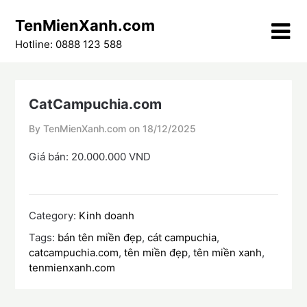
Skip
TenMienXanh.com
to
content
Hotline: 0888 123 588
CatCampuchia.com
By TenMienXanh.com on
18/12/2025
Giá bán: 20.000.000 VND
Category:
Kinh doanh
Tags:
bán tên miền đẹp
,
cát campuchia
,
catcampuchia.com
,
tên miền đẹp
,
tên miền xanh
,
tenmienxanh.com