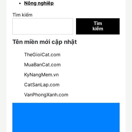
Nông nghiệp
Tìm kiếm
Tìm
kiếm
Tên miền mới cập nhật
TheGioiCat.com
MuaBanCat.com
KyNangMem.vn
CatSanLap.com
VanPhongXanh.com