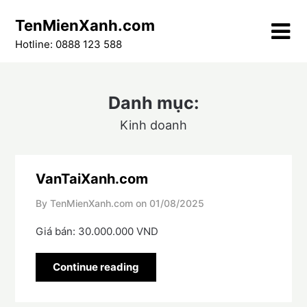
Skip
TenMienXanh.com
to
content
Hotline: 0888 123 588
Danh mục:
Kinh doanh
VanTaiXanh.com
By TenMienXanh.com on
01/08/2025
Giá bán: 30.000.000 VND
Continue reading