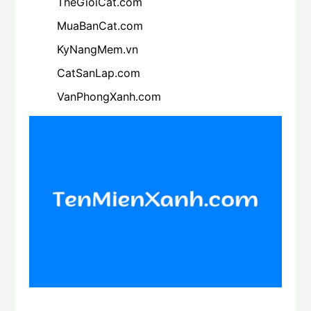
TheGioiCat.com
MuaBanCat.com
KyNangMem.vn
CatSanLap.com
VanPhongXanh.com