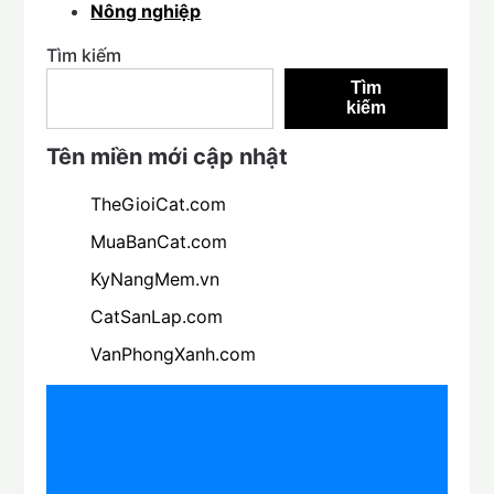
Nông nghiệp
Tìm kiếm
Tìm
kiếm
Tên miền mới cập nhật
TheGioiCat.com
MuaBanCat.com
KyNangMem.vn
CatSanLap.com
VanPhongXanh.com