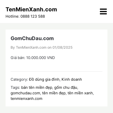
Skip
TenMienXanh.com
to
content
Hotline: 0888 123 588
GomChuDau.com
By TenMienXanh.com on
01/08/2025
Giá bán: 10.000.000 VND
Category:
Đồ dùng gia đình
,
Kinh doanh
Tags:
bán tên miền đẹp
,
gốm chu đậu
,
gomchudau.com
,
tên miền đẹp
,
tên miền xanh
,
tenmienxanh.com