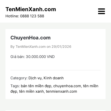
Skip
TenMienXanh.com
to
content
Hotline: 0888 123 588
ChuyenHoa.com
By TenMienXanh.com on
29/01/2026
Giá bán: 30.000.000 VND
Category:
Dịch vụ
,
Kinh doanh
Tags:
bán tên miền đẹp
,
chuyenhoa.com
,
tên miền
đẹp
,
tên miền xanh
,
tenmienxanh.com
Điều