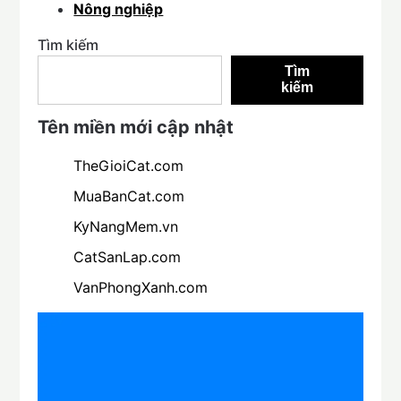
Nông nghiệp
Tìm kiếm
Tìm
kiếm
Tên miền mới cập nhật
TheGioiCat.com
MuaBanCat.com
KyNangMem.vn
CatSanLap.com
VanPhongXanh.com