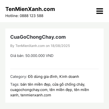
Skip
TenMienXanh.com
to
content
Hotline: 0888 123 588
CuaGoChongChay.com
By TenMienXanh.com on
18/08/2025
Giá bán: 50.000.000 VND
Category:
Đồ dùng gia đình
,
Kinh doanh
Tags:
bán tên miền đẹp
,
cửa gỗ chống cháy
,
cuagochongchay.com
,
tên miền đẹp
,
tên miền
xanh
,
tenmienxanh.com