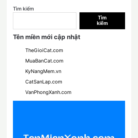
Tìm kiếm
Tìm
kiếm
Tên miền mới cập nhật
TheGioiCat.com
MuaBanCat.com
KyNangMem.vn
CatSanLap.com
VanPhongXanh.com