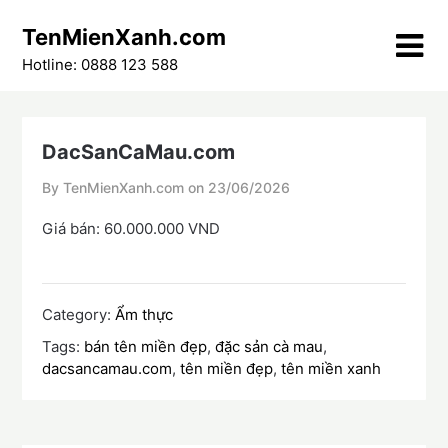
Skip
TenMienXanh.com
to
content
Hotline: 0888 123 588
DacSanCaMau.com
By TenMienXanh.com on
23/06/2026
Giá bán: 60.000.000 VND
Category:
Ẩm thực
Tags:
bán tên miền đẹp
,
đặc sản cà mau
,
dacsancamau.com
,
tên miền đẹp
,
tên miền xanh
Điều