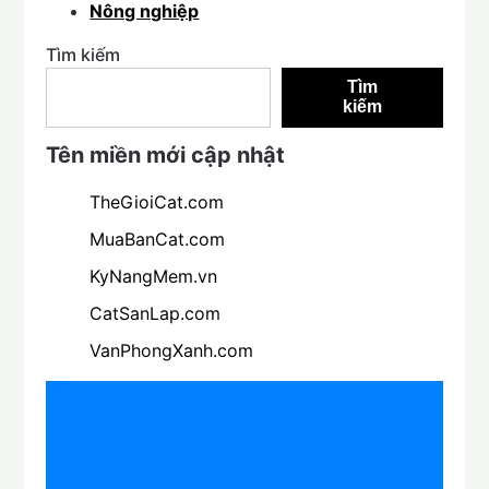
Nông nghiệp
Tìm kiếm
Tìm
kiếm
Tên miền mới cập nhật
TheGioiCat.com
MuaBanCat.com
KyNangMem.vn
CatSanLap.com
VanPhongXanh.com