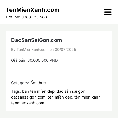
Skip
TenMienXanh.com
to
content
Hotline: 0888 123 588
DacSanSaiGon.com
By TenMienXanh.com on
30/07/2025
Giá bán: 60.000.000 VND
Category:
Ẩm thực
Tags:
bán tên miền đẹp
,
đặc sản sài gòn
,
dacsansaigon.com
,
tên miền đẹp
,
tên miền xanh
,
tenmienxanh.com