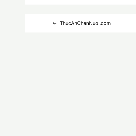
Điều
ThucAnChanNuoi.com
hướng
bài
viết