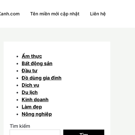
Xanh.com
Tên miền mới cập nhật
Liên hệ
Ẩm thực
Bất động sản
Đầu tư
Đồ dùng gia đình
Dịch vụ
Du lịch
Kinh doanh
Làm đẹp
Nông nghiệp
Tìm kiếm