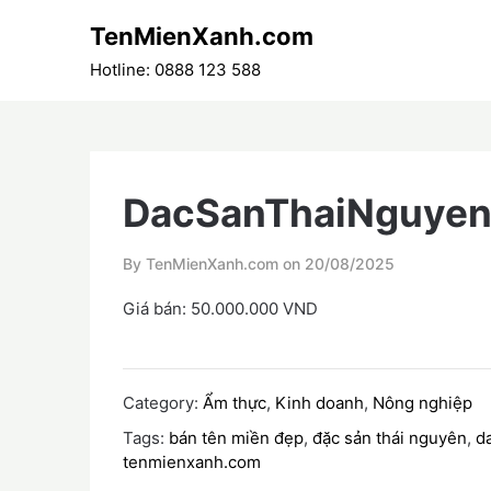
Skip
TenMienXanh.com
to
content
Hotline: 0888 123 588
DacSanThaiNguye
By TenMienXanh.com on
20/08/2025
Giá bán: 50.000.000 VND
Category:
Ẩm thực
,
Kinh doanh
,
Nông nghiệp
Tags:
bán tên miền đẹp
,
đặc sản thái nguyên
,
d
tenmienxanh.com