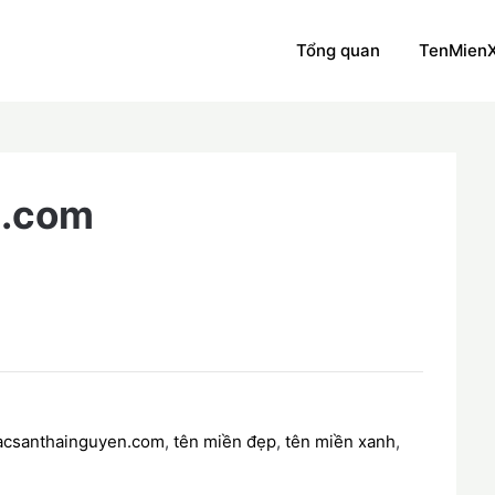
Tổng quan
TenMien
n.com
acsanthainguyen.com
,
tên miền đẹp
,
tên miền xanh
,