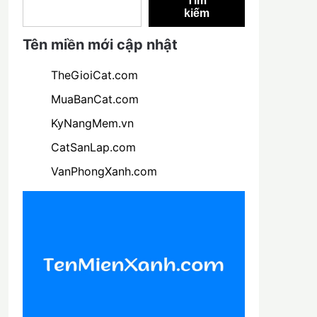
Tìm
kiếm
Tên miền mới cập nhật
TheGioiCat.com
MuaBanCat.com
KyNangMem.vn
CatSanLap.com
VanPhongXanh.com