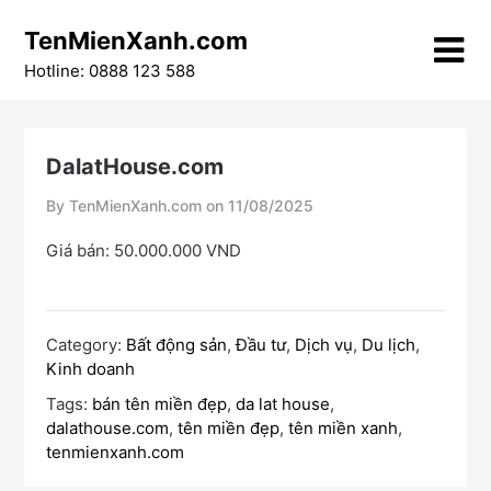
Skip
TenMienXanh.com
to
content
Hotline: 0888 123 588
DalatHouse.com
By TenMienXanh.com on
11/08/2025
Giá bán: 50.000.000 VND
Category:
Bất động sản
,
Đầu tư
,
Dịch vụ
,
Du lịch
,
Kinh doanh
Tags:
bán tên miền đẹp
,
da lat house
,
dalathouse.com
,
tên miền đẹp
,
tên miền xanh
,
tenmienxanh.com