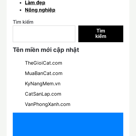
Làm đẹp
Nông nghiệp
Tìm kiếm
Tìm
kiếm
Tên miền mới cập nhật
TheGioiCat.com
MuaBanCat.com
KyNangMem.vn
CatSanLap.com
VanPhongXanh.com