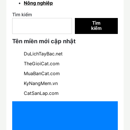
Nông nghiệp
Tìm kiếm
Tìm
kiếm
Tên miền mới cập nhật
DuLichTayBac.net
TheGioiCat.com
MuaBanCat.com
KyNangMem.vn
CatSanLap.com