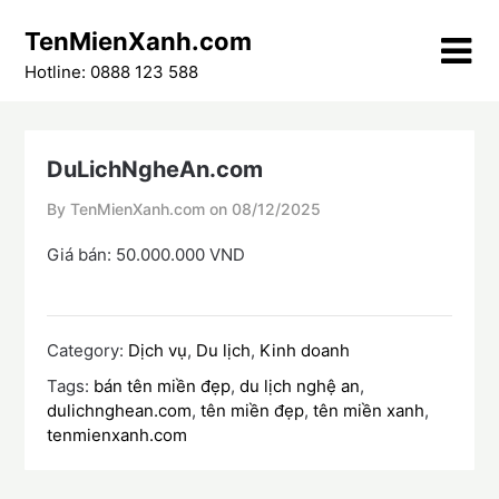
Skip
TenMienXanh.com
to
content
Hotline: 0888 123 588
DuLichNgheAn.com
By TenMienXanh.com on
08/12/2025
Giá bán: 50.000.000 VND
Category:
Dịch vụ
,
Du lịch
,
Kinh doanh
Tags:
bán tên miền đẹp
,
du lịch nghệ an
,
dulichnghean.com
,
tên miền đẹp
,
tên miền xanh
,
tenmienxanh.com