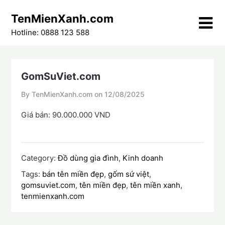
Skip
TenMienXanh.com
to
content
Hotline: 0888 123 588
GomSuViet.com
By TenMienXanh.com on
12/08/2025
Giá bán: 90.000.000 VND
Category:
Đồ dùng gia đình
,
Kinh doanh
Tags:
bán tên miền đẹp
,
gốm sứ việt
,
gomsuviet.com
,
tên miền đẹp
,
tên miền xanh
,
tenmienxanh.com