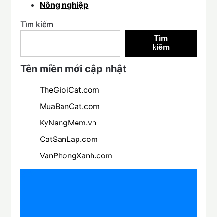
Nông nghiệp
Tìm kiếm
Tìm
kiếm
Tên miền mới cập nhật
TheGioiCat.com
MuaBanCat.com
KyNangMem.vn
CatSanLap.com
VanPhongXanh.com