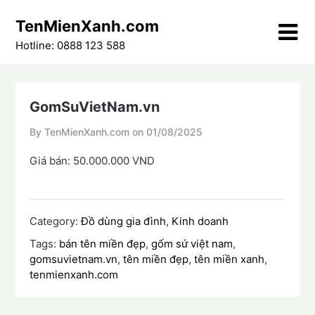
Skip
TenMienXanh.com
to
content
Hotline: 0888 123 588
GomSuVietNam.vn
By TenMienXanh.com on
01/08/2025
Giá bán: 50.000.000 VND
Category:
Đồ dùng gia đình
,
Kinh doanh
Tags:
bán tên miền đẹp
,
gốm sứ việt nam
,
gomsuvietnam.vn
,
tên miền đẹp
,
tên miền xanh
,
tenmienxanh.com