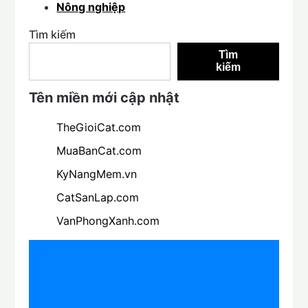
Nông nghiệp
Tìm kiếm
Tìm
kiếm
Tên miền mới cập nhật
TheGioiCat.com
MuaBanCat.com
KyNangMem.vn
CatSanLap.com
VanPhongXanh.com