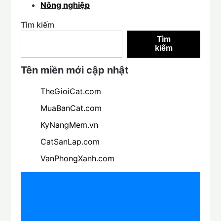
Nông nghiệp
Tìm kiếm
Tìm
kiếm
Tên miền mới cập nhật
TheGioiCat.com
MuaBanCat.com
KyNangMem.vn
CatSanLap.com
VanPhongXanh.com