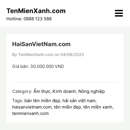
Skip
TenMienXanh.com
to
content
Hotline: 0888 123 588
HaiSanVietNam.com
By TenMienXanh.com on
04/08/2025
Giá bán: 30.000.000 VND
Category:
Ẩm thực
,
Kinh doanh
,
Nông nghiệp
Tags:
bán tên miền đẹp
,
hải sản việt nam
,
haisanvietnam.com
,
tên miền đẹp
,
tên miền xanh
,
tenmienxanh.com