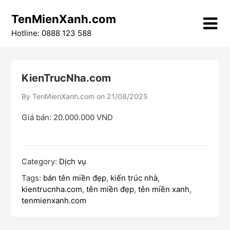
Skip
TenMienXanh.com
to
content
Hotline: 0888 123 588
KienTrucNha.com
By TenMienXanh.com on
21/08/2025
Giá bán: 20.000.000 VND
Category:
Dịch vụ
Tags:
bán tên miền đẹp
,
kiến trúc nhà
,
kientrucnha.com
,
tên miền đẹp
,
tên miền xanh
,
tenmienxanh.com