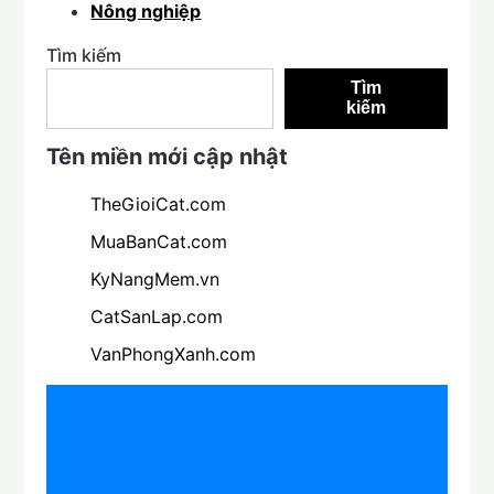
Nông nghiệp
Tìm kiếm
Tìm
kiếm
Tên miền mới cập nhật
TheGioiCat.com
MuaBanCat.com
KyNangMem.vn
CatSanLap.com
VanPhongXanh.com