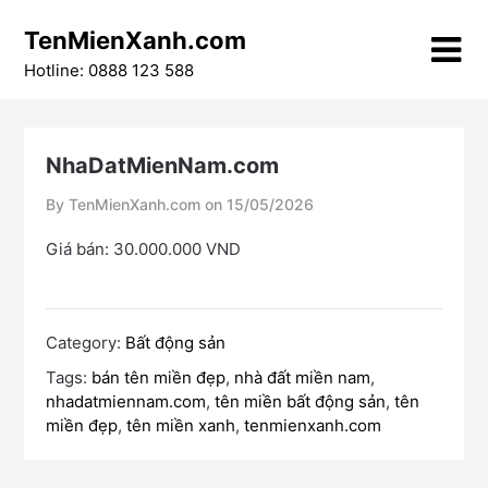
Skip
TenMienXanh.com
to
content
Hotline: 0888 123 588
NhaDatMienNam.com
By TenMienXanh.com on
15/05/2026
Giá bán: 30.000.000 VND
Category:
Bất động sản
Tags:
bán tên miền đẹp
,
nhà đất miền nam
,
nhadatmiennam.com
,
tên miền bất động sản
,
tên
miền đẹp
,
tên miền xanh
,
tenmienxanh.com