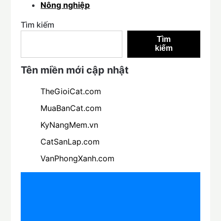
Nông nghiệp
Tìm kiếm
Tìm
kiếm
Tên miền mới cập nhật
TheGioiCat.com
MuaBanCat.com
KyNangMem.vn
CatSanLap.com
VanPhongXanh.com