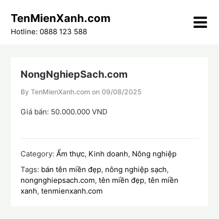
Skip
TenMienXanh.com
to
content
Hotline: 0888 123 588
NongNghiepSach.com
By TenMienXanh.com on
09/08/2025
Giá bán: 50.000.000 VND
Category:
Ẩm thực
,
Kinh doanh
,
Nông nghiệp
Tags:
bán tên miền đẹp
,
nông nghiệp sạch
,
nongnghiepsach.com
,
tên miền đẹp
,
tên miền
xanh
,
tenmienxanh.com