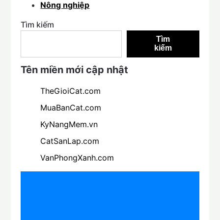
Nông nghiệp
Tìm kiếm
Tìm
kiếm
Tên miền mới cập nhật
TheGioiCat.com
MuaBanCat.com
KyNangMem.vn
CatSanLap.com
VanPhongXanh.com