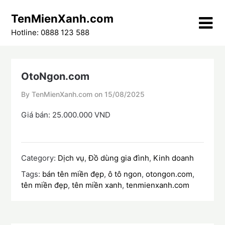
Skip
TenMienXanh.com
to
content
Hotline: 0888 123 588
OtoNgon.com
By TenMienXanh.com on
15/08/2025
Giá bán: 25.000.000 VND
Category:
Dịch vụ
,
Đồ dùng gia đình
,
Kinh doanh
Tags:
bán tên miền đẹp
,
ô tô ngon
,
otongon.com
,
tên miền đẹp
,
tên miền xanh
,
tenmienxanh.com
Điều