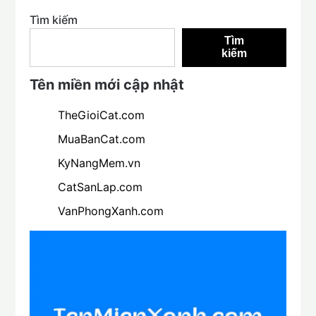
Tìm kiếm
Tìm
kiếm
Tên miền mới cập nhật
TheGioiCat.com
MuaBanCat.com
KyNangMem.vn
CatSanLap.com
VanPhongXanh.com