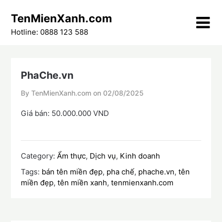
Skip
TenMienXanh.com
to
content
Hotline: 0888 123 588
PhaChe.vn
By TenMienXanh.com on
02/08/2025
Giá bán: 50.000.000 VND
Category:
Ẩm thực
,
Dịch vụ
,
Kinh doanh
Tags:
bán tên miền đẹp
,
pha chế
,
phache.vn
,
tên
miền đẹp
,
tên miền xanh
,
tenmienxanh.com
Điều