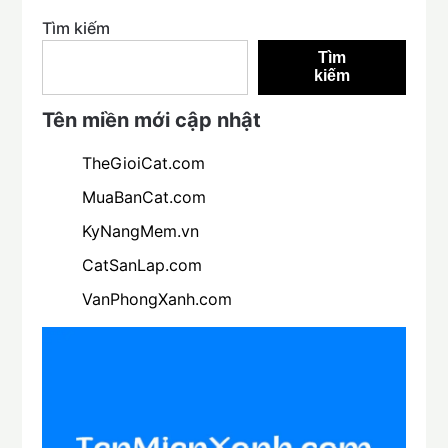
Tìm kiếm
Tìm
kiếm
Tên miền mới cập nhật
TheGioiCat.com
MuaBanCat.com
KyNangMem.vn
CatSanLap.com
VanPhongXanh.com