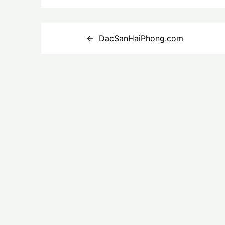
Điều
DacSanHaiPhong.com
hướng
bài
viết