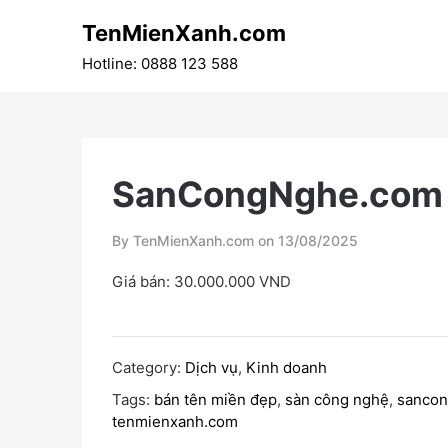
Skip
TenMienXanh.com
to
content
Hotline: 0888 123 588
SanCongNghe.com
By TenMienXanh.com on
13/08/2025
Giá bán: 30.000.000 VND
Category:
Dịch vụ
,
Kinh doanh
Tags:
bán tên miền đẹp
,
sàn công nghệ
,
sanco
tenmienxanh.com