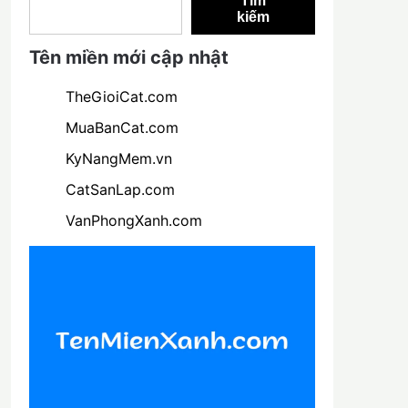
Tìm
kiếm
Tên miền mới cập nhật
TheGioiCat.com
MuaBanCat.com
KyNangMem.vn
CatSanLap.com
VanPhongXanh.com