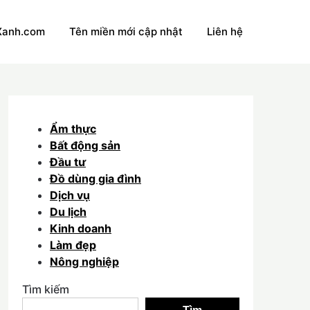
Xanh.com
Tên miền mới cập nhật
Liên hệ
Ẩm thực
Bất động sản
Đầu tư
Đồ dùng gia đình
Dịch vụ
Du lịch
Kinh doanh
Làm đẹp
Nông nghiệp
Tìm kiếm