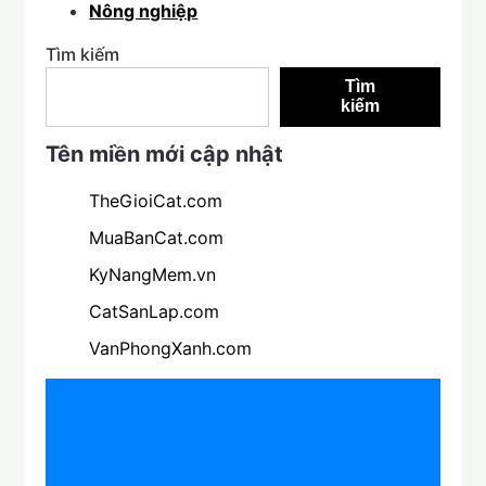
Nông nghiệp
Tìm kiếm
Tìm
kiếm
Tên miền mới cập nhật
TheGioiCat.com
MuaBanCat.com
KyNangMem.vn
CatSanLap.com
VanPhongXanh.com