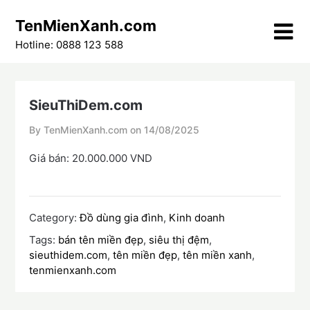
Skip
TenMienXanh.com
to
content
Hotline: 0888 123 588
SieuThiDem.com
By TenMienXanh.com on
14/08/2025
Giá bán: 20.000.000 VND
Category:
Đồ dùng gia đình
,
Kinh doanh
Tags:
bán tên miền đẹp
,
siêu thị đệm
,
sieuthidem.com
,
tên miền đẹp
,
tên miền xanh
,
tenmienxanh.com