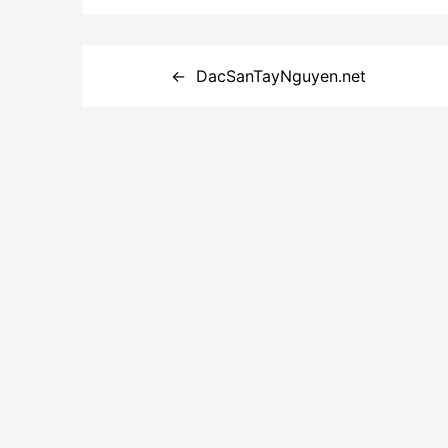
Điều
DacSanTayNguyen.net
hướng
bài
viết