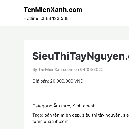
Skip
TenMienXanh.com
to
content
Hotline: 0888 123 588
SieuThiTayNguyen
By TenMienXanh.com on
04/08/2025
Giá bán: 20.000.000 VND
Category:
Ẩm thực
,
Kinh doanh
Tags:
bán tên miền đẹp
,
siêu thị tây nguyên
,
si
tenmienxanh.com