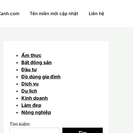
Xanh.com
Tên miền mới cập nhật
Liên hệ
Ẩm thực
Bất động sản
Đầu tư
Đồ dùng gia đình
Dịch vụ
Du lịch
Kinh doanh
Làm đẹp
Nông nghiệp
Tìm kiếm