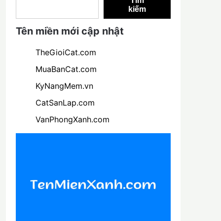
Tìm
kiếm
Tên miền mới cập nhật
TheGioiCat.com
MuaBanCat.com
KyNangMem.vn
CatSanLap.com
VanPhongXanh.com