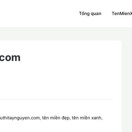
Tổng quan
TenMien
.com
euthitaynguyen.com
,
tên miền đẹp
,
tên miền xanh
,