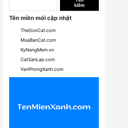
Tìm
kiếm
Tên miền mới cập nhật
TheGioiCat.com
MuaBanCat.com
KyNangMem.vn
CatSanLap.com
VanPhongXanh.com