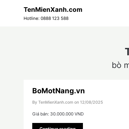
Skip
TenMienXanh.com
to
content
Hotline: 0888 123 588
bò 
BoMotNang.vn
By TenMienXanh.com on
12/08/2025
Giá bán: 30.000.000 VND
Continue reading