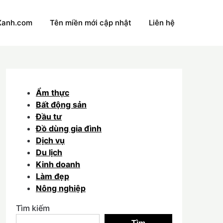
Xanh.com
Tên miền mới cập nhật
Liên hệ
Ẩm thực
Bất động sản
Đầu tư
Đồ dùng gia đình
Dịch vụ
Du lịch
Kinh doanh
Làm đẹp
Nông nghiệp
Tìm kiếm