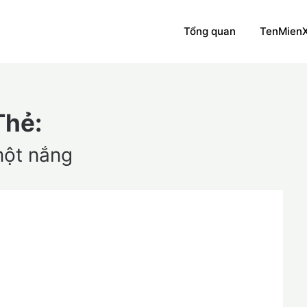
Tổng quan
TenMien
Thẻ:
một nắng