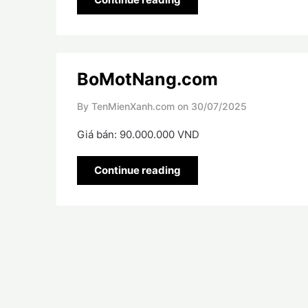
BoMotNang.com
By TenMienXanh.com on
30/07/2025
Giá bán: 90.000.000 VND
Continue reading