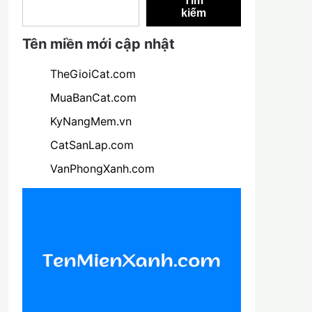
Tìm
kiếm
Tên miền mới cập nhật
TheGioiCat.com
MuaBanCat.com
KyNangMem.vn
CatSanLap.com
VanPhongXanh.com