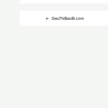
Điều
SieuThiBaoBi.com
hướng
bài
viết