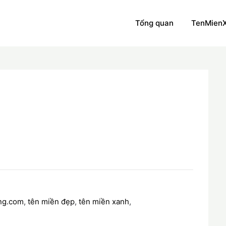
Tổng quan
TenMien
ng.com
,
tên miền đẹp
,
tên miền xanh
,