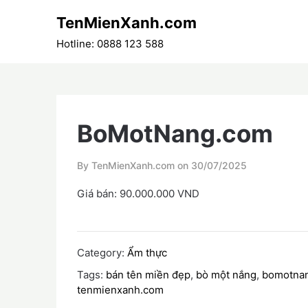
Skip
TenMienXanh.com
to
content
Hotline: 0888 123 588
BoMotNang.com
By TenMienXanh.com on
30/07/2025
Giá bán: 90.000.000 VND
Category:
Ẩm thực
Tags:
bán tên miền đẹp
,
bò một nắng
,
bomotna
tenmienxanh.com