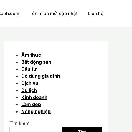
Xanh.com
Tên miền mới cập nhật
Liên hệ
Ẩm thực
Bất động sản
Đầu tư
Đồ dùng gia đình
Dịch vụ
Du lịch
Kinh doanh
Làm đẹp
Nông nghiệp
Tìm kiếm