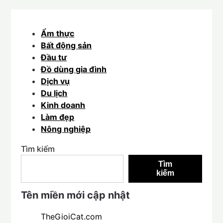
Ẩm thực
Bất động sản
Đầu tư
Đồ dùng gia đình
Dịch vụ
Du lịch
Kinh doanh
Làm đẹp
Nông nghiệp
Tìm kiếm
Tìm
kiếm
Tên miền mới cập nhật
TheGioiCat.com