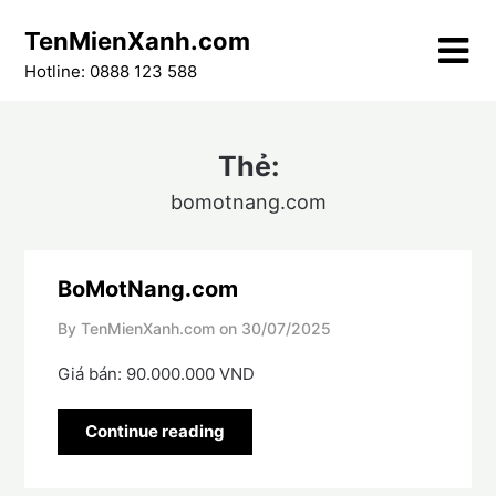
Skip
TenMienXanh.com
to
content
Hotline: 0888 123 588
Thẻ:
bomotnang.com
BoMotNang.com
By TenMienXanh.com on
30/07/2025
Giá bán: 90.000.000 VND
Continue reading