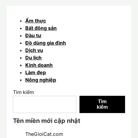
Ẩm thực
Bất động sản
Đầu tư
Đồ dùng gia đình
Dịch vụ
Du lịch
Kinh doanh
Làm đẹp
Nông nghiệp
Tìm kiếm
Tìm
kiếm
Tên miền mới cập nhật
TheGioiCat.com