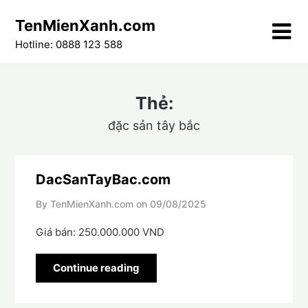
Skip
TenMienXanh.com
to
content
Hotline: 0888 123 588
Thẻ:
đặc sản tây bắc
DacSanTayBac.com
By TenMienXanh.com on
09/08/2025
Giá bán: 250.000.000 VND
Continue reading