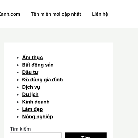
Xanh.com
Tên miền mới cập nhật
Liên hệ
Ẩm thực
Bất động sản
Đầu tư
Đồ dùng gia đình
Dịch vụ
Du lịch
Kinh doanh
Làm đẹp
Nông nghiệp
Tìm kiếm