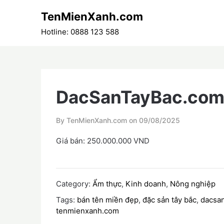
Skip
TenMienXanh.com
to
content
Hotline: 0888 123 588
DacSanTayBac.co
By TenMienXanh.com on
09/08/2025
Giá bán: 250.000.000 VND
Category:
Ẩm thực
,
Kinh doanh
,
Nông nghiệp
Tags:
bán tên miền đẹp
,
đặc sản tây bắc
,
dacsa
tenmienxanh.com