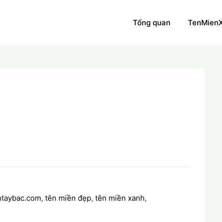
Tổng quan
TenMien
m
ntaybac.com
,
tên miền đẹp
,
tên miền xanh
,