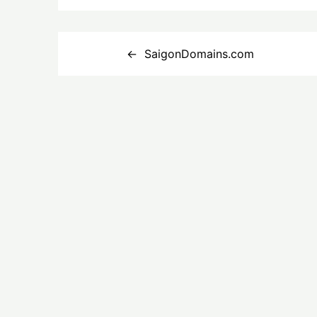
Điều
SaigonDomains.com
hướng
bài
viết