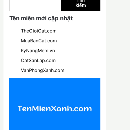
Tìm
kiếm
Tên miền mới cập nhật
TheGioiCat.com
MuaBanCat.com
KyNangMem.vn
CatSanLap.com
VanPhongXanh.com