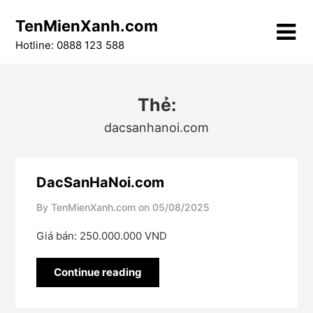
Skip
TenMienXanh.com
to
content
Hotline: 0888 123 588
Thẻ:
dacsanhanoi.com
DacSanHaNoi.com
By TenMienXanh.com on
05/08/2025
Giá bán: 250.000.000 VND
Continue reading