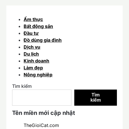
Ẩm thực
Bất động sản
Đầu tư
Đồ dùng gia đình
Dịch vụ
Du lịch
Kinh doanh
Làm đẹp
Nông nghiệp
Tìm kiếm
Tìm
kiếm
Tên miền mới cập nhật
TheGioiCat.com