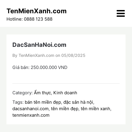
Skip
TenMienXanh.com
to
content
Hotline: 0888 123 588
DacSanHaNoi.com
By TenMienXanh.com on
05/08/2025
Giá bán: 250.000.000 VND
Category:
Ẩm thực
,
Kinh doanh
Tags:
bán tên miền đẹp
,
đặc sản hà nội
,
dacsanhanoi.com
,
tên miền đẹp
,
tên miền xanh
,
tenmienxanh.com