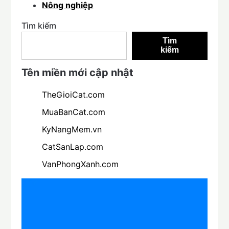
Nông nghiệp
Tìm kiếm
Tìm
kiếm
Tên miền mới cập nhật
TheGioiCat.com
MuaBanCat.com
KyNangMem.vn
CatSanLap.com
VanPhongXanh.com