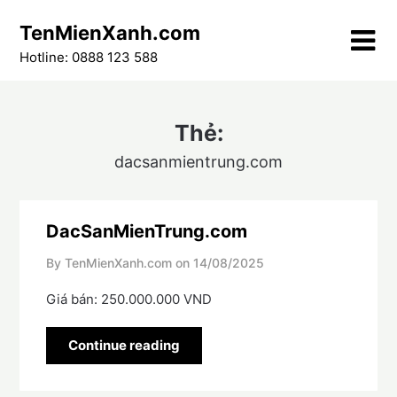
Skip
TenMienXanh.com
to
content
Hotline: 0888 123 588
Thẻ:
dacsanmientrung.com
DacSanMienTrung.com
By TenMienXanh.com on
14/08/2025
Giá bán: 250.000.000 VND
Continue reading