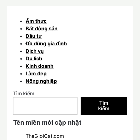
Ẩm thực
Bất động sản
Đầu tư
Đồ dùng gia đình
Dịch vụ
Du lịch
Kinh doanh
Làm đẹp
Nông nghiệp
Tìm kiếm
Tìm
kiếm
Tên miền mới cập nhật
TheGioiCat.com