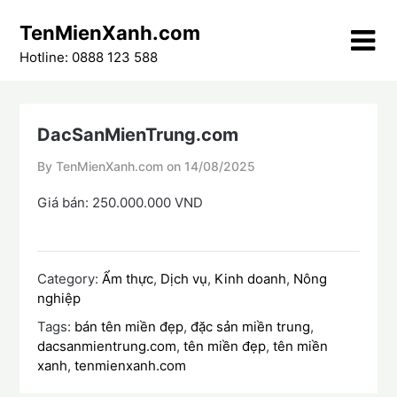
Skip
TenMienXanh.com
to
content
Hotline: 0888 123 588
DacSanMienTrung.com
By TenMienXanh.com on
14/08/2025
Giá bán: 250.000.000 VND
Category:
Ẩm thực
,
Dịch vụ
,
Kinh doanh
,
Nông
nghiệp
Tags:
bán tên miền đẹp
,
đặc sản miền trung
,
dacsanmientrung.com
,
tên miền đẹp
,
tên miền
xanh
,
tenmienxanh.com