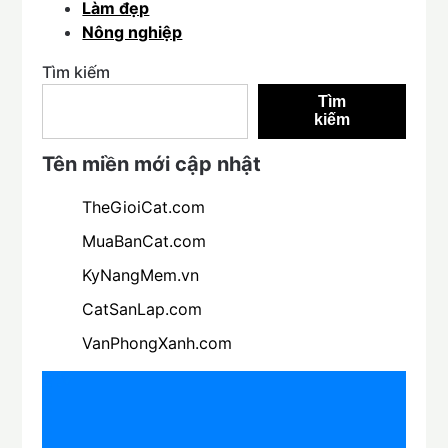
Làm đẹp
Nông nghiệp
Tìm kiếm
Tìm
kiếm
Tên miền mới cập nhật
TheGioiCat.com
MuaBanCat.com
KyNangMem.vn
CatSanLap.com
VanPhongXanh.com