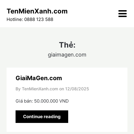
Skip
TenMienXanh.com
to
content
Hotline: 0888 123 588
Thẻ:
giaimagen.com
GiaiMaGen.com
By TenMienXanh.com on
12/08/2025
Giá bán: 50.000.000 VND
Continue reading