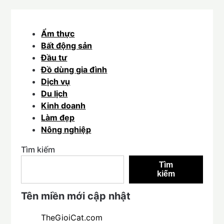
Ẩm thực
Bất động sản
Đầu tư
Đồ dùng gia đình
Dịch vụ
Du lịch
Kinh doanh
Làm đẹp
Nông nghiệp
Tìm kiếm
Tìm
kiếm
Tên miền mới cập nhật
TheGioiCat.com